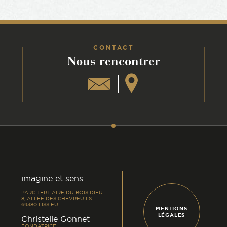
CONTACT
:
Nous rencontrer
am
din
imagine et sens
PARC TERTIAIRE DU BOIS DIEU
8, ALLÉE DES CHEVREUILS
69380 LISSIEU
MENTIONS
LÉGALES
-
Christelle Gonnet
FONDATRICE