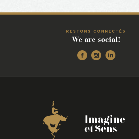
RESTONS CONNECTÉS
We are social!
Facebook
Instagr
Linke
Coordonnées
Imagine
et Sens
-