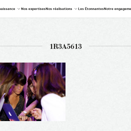
naissance
Nos expertises
Nos réalisations
Les Étonnantes
Notre engageme
1R3A5613