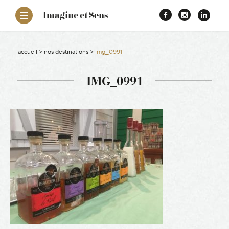
–
Imagine et Sens
Démentiel
Facebook
Instagr
Link
Événementiel
Étonnants
aissance
Communicants
accueil
>
nos destinations
>
img_0991
es
IMG_0991
ons
es
ement RSE