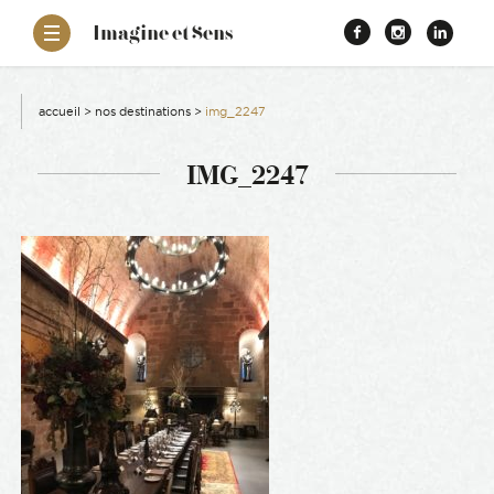
–
Imagine et Sens
Démentiel
Facebook
Instagr
Link
Événementiel
Étonnants
aissance
Communicants
accueil
>
nos destinations
>
img_2247
es
IMG_2247
ons
es
ement RSE