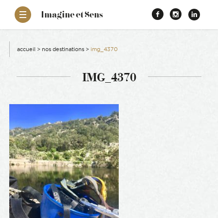
–
Imagine et Sens
Démentiel
Facebook
Instagr
Link
Événementiel
Étonnants
aissance
Communicants
accueil
>
nos destinations
>
img_4370
es
IMG_4370
ons
es
ement RSE