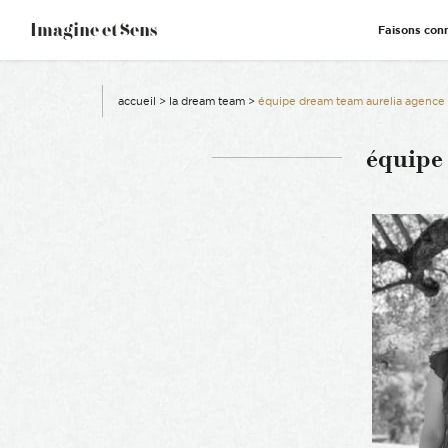
–
Imagine et Sens
Faisons con
Démentiel
Événementiel
Étonnants
Communicants
accueil
>
la dream team
>
équipe dream team aurelia agence
équipe