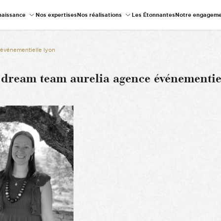
naissance
Nos expertises
Nos réalisations
Les Étonnantes
Notre engageme
 événementielle lyon
 dream team aurelia agence événementiel