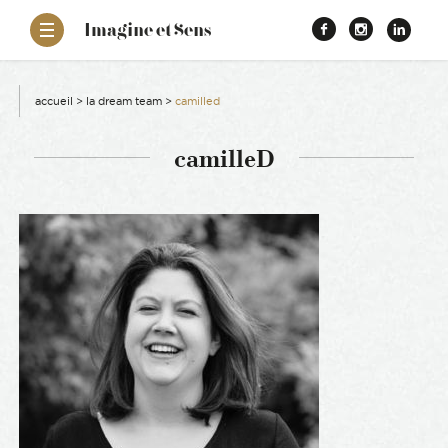
–
Imagine et Sens
Démentiel
Facebook
Instagr
Link
Événementiel
Étonnants
aissance
Communicants
accueil
>
la dream team
>
camilled
es
camilleD
ons
es
ement RSE