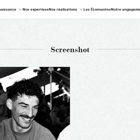
naissance
Nos expertises
Nos réalisations
Les Étonnantes
Notre engageme
Screenshot