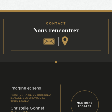
CONTACT
:
Nous rencontrer
am
din
imagine et sens
PARC TERTIAIRE DU BOIS DIEU
8, ALLÉE DES CHEVREUILS
69380 LISSIEU
MENTIONS
LÉGALES
-
Christelle Gonnet
FONDATRICE