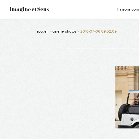
–
Imagine et Sens
Faisons con
Démentiel
Événementiel
Étonnants
Communicants
accueil
>
galerie photos
>
2018-07-06 09.52.09