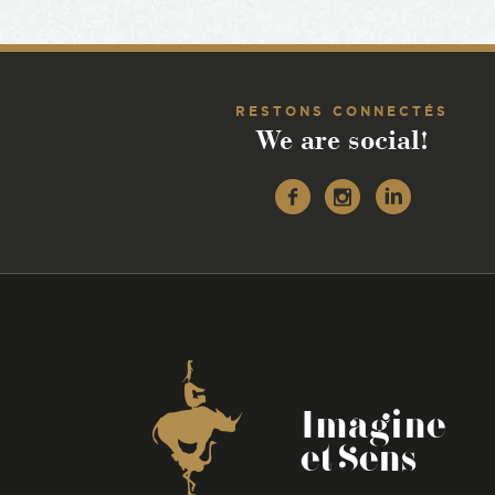
RESTONS CONNECTÉS
We are social!
Facebook
Instagr
Linke
Coordonnées
Imagine
et Sens
-