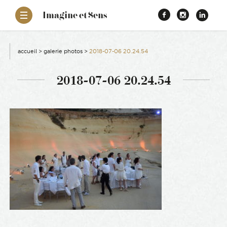
–
Imagine et Sens
Démentiel
Facebook
Instagr
Link
Événementiel
Étonnants
aissance
Communicants
accueil
>
galerie photos
>
2018-07-06 20.24.54
es
2018-07-06 20.24.54
ons
es
ement RSE