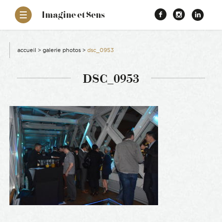
–
Imagine et Sens
Démentiel
Facebook
Instagr
Link
Événementiel
Étonnants
aissance
Communicants
accueil
>
galerie photos
>
dsc_0953
es
DSC_0953
ons
es
ement RSE