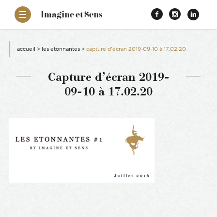
–
Imagine et Sens
Démentiel
Facebook
Instagr
Link
Événementiel
Étonnants
aissance
Communicants
accueil
>
les etonnantes
>
capture d’écran 2019-09-10 à 17.02.20
es
Capture d’écran 2019-
09-10 à 17.02.20
ons
es
ement RSE