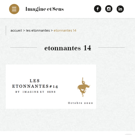
–
Imagine et Sens
Démentiel
Facebook
Instagr
Link
Événementiel
Étonnants
aissance
Communicants
accueil
>
les etonnantes
>
etonnantes 14
es
etonnantes 14
ons
es
ement RSE