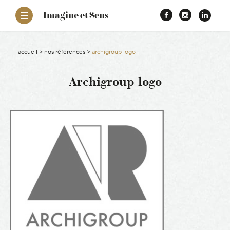
–
Imagine et Sens
Démentiel
Facebook
Instagr
Link
Événementiel
Étonnants
aissance
Communicants
accueil
>
nos références
>
archigroup logo
es
Archigroup logo
ons
es
ement RSE