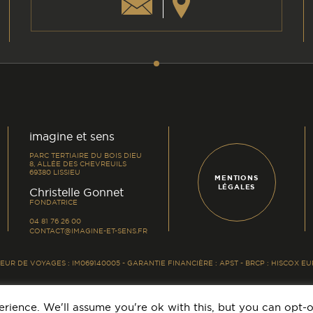
am
din
imagine et sens
PARC TERTIAIRE DU BOIS DIEU
8, ALLÉE DES CHEVREUILS
69380 LISSIEU
MENTIONS
LÉGALES
-
Christelle Gonnet
FONDATRICE
04 81 76 26 00
CONTACT@IMAGINE-ET-SENS.FR
UR DE VOYAGES : IM069140005 - GARANTIE FINANCIÈRE : APST - BRCP : HISCOX 
rience. We'll assume you're ok with this, but you can opt-o