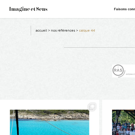
–
Imagine et Sens
Faisons con
Démentiel
Événementiel
Étonnants
Communicants
accueil
>
nos références
>
calque 44