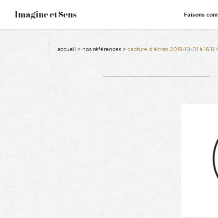
–
Imagine et Sens
Faisons con
Démentiel
Événementiel
Étonnants
Communicants
accueil
>
nos références
>
capture d’écran 2018-10-01 à 16.11.