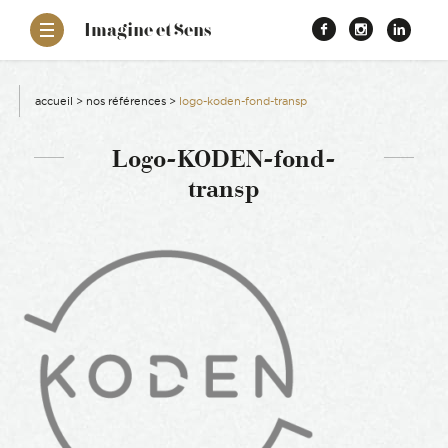
–
Imagine et Sens
Démentiel
Facebook
Instagr
Link
Événementiel
Étonnants
aissance
Communicants
accueil
>
nos références
>
logo-koden-fond-transp
es
Logo-KODEN-fond-
transp
ons
es
ement RSE