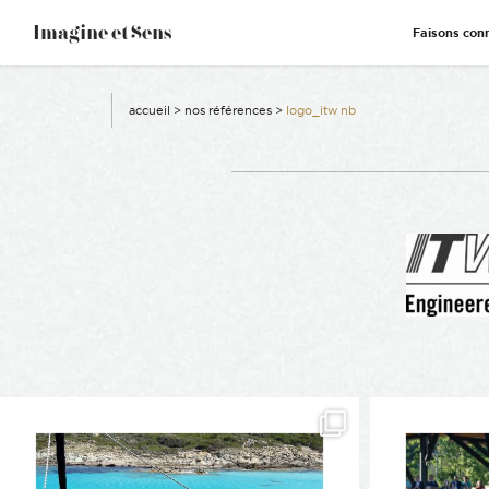
–
Imagine et Sens
Faisons con
Démentiel
Événementiel
Étonnants
Communicants
accueil
>
nos références
>
logo_itw nb