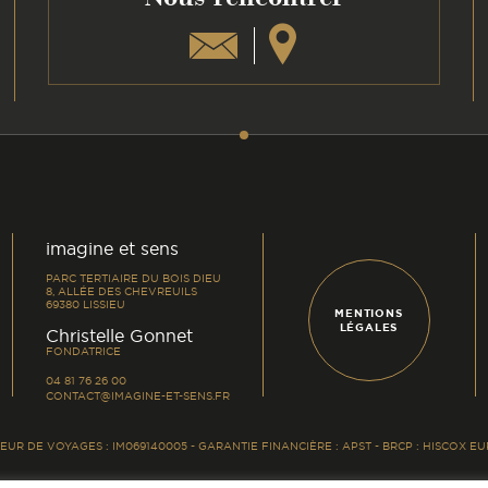
am
din
imagine et sens
PARC TERTIAIRE DU BOIS DIEU
8, ALLÉE DES CHEVREUILS
69380 LISSIEU
MENTIONS
LÉGALES
-
Christelle Gonnet
FONDATRICE
04 81 76 26 00
CONTACT@IMAGINE-ET-SENS.FR
UR DE VOYAGES : IM069140005 - GARANTIE FINANCIÈRE : APST - BRCP : HISCOX 