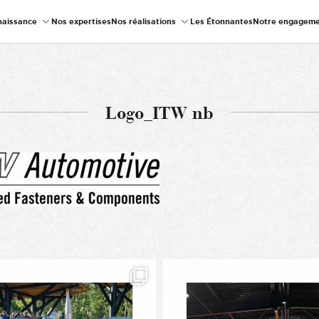
naissance
Nos expertises
Nos réalisations
Les Étonnantes
Notre engageme
Logo_ITW nb