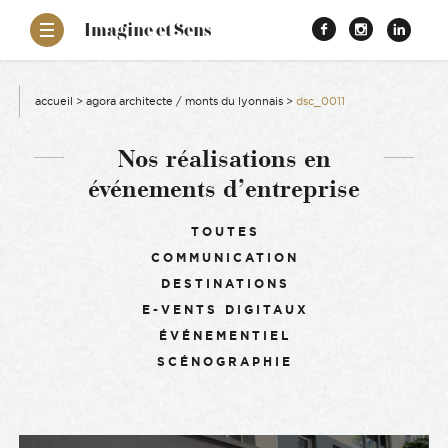
–
Imagine et Sens
Démentiel
Facebook
Instagr
Link
Événementiel
Étonnants
aissance
Communicants
accueil
>
agora architecte / monts du lyonnais
>
dsc_0011
es
Nos réalisations en
événements d’entreprise
ons
Filtrer :
TOUTES
COMMUNICATION
es
DESTINATIONS
E-VENTS DIGITAUX
ement RSE
ÉVÉNEMENTIEL
SCÉNOGRAPHIE