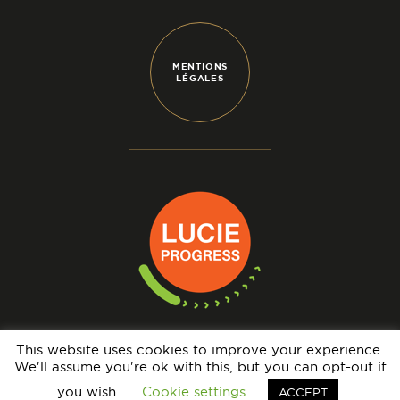
MENTIONS
LÉGALES
This website uses cookies to improve your experience.
We'll assume you're ok with this, but you can opt-out if
N° IMMATRICULATION OPÉRATEUR DE VOYAGES : IM069140005 - GARANTIE
FINANCIÈRE : APST - BRCP : HISCOX EUROPE UNDERWRITING LIMITED
you wish.
Cookie settings
ACCEPT