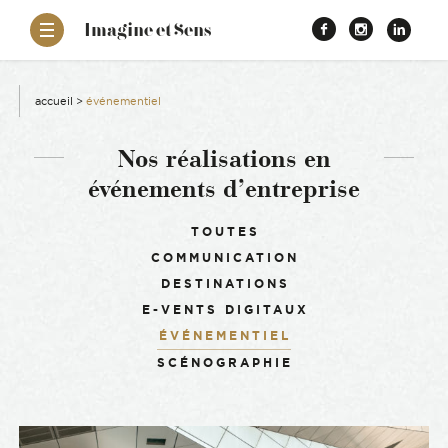
–
Imagine et Sens
Démentiel
Facebook
Instagr
Link
Événementiel
Étonnants
aissance
Communicants
accueil
>
événementiel
es
Nos réalisations en
événements d’entreprise
ons
Filtrer :
TOUTES
COMMUNICATION
es
DESTINATIONS
E-VENTS DIGITAUX
ement RSE
ÉVÉNEMENTIEL
SCÉNOGRAPHIE