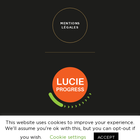
MENTIONS
LÉGALES
This website uses cookies to improve your experience.
We'll assume you're ok with this, but you can opt-out if
N° IMMATRICULATION OPÉRATEUR DE VOYAGES : IM069140005 - GARANTIE
FINANCIÈRE : APST - BRCP : HISCOX EUROPE UNDERWRITING LIMITED
you wish.
Cookie settings
ACCEPT