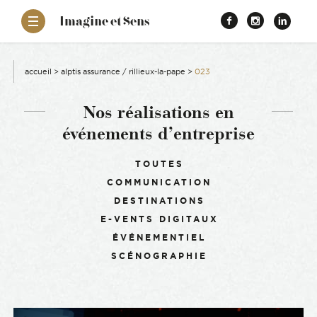
–
Imagine et Sens
Démentiel
Facebook
Instagr
Link
Événementiel
Étonnants
aissance
Communicants
accueil
>
alptis assurance / rillieux-la-pape
>
023
es
Nos réalisations en
événements d’entreprise
ons
Filtrer :
TOUTES
COMMUNICATION
es
DESTINATIONS
E-VENTS DIGITAUX
ement RSE
ÉVÉNEMENTIEL
SCÉNOGRAPHIE