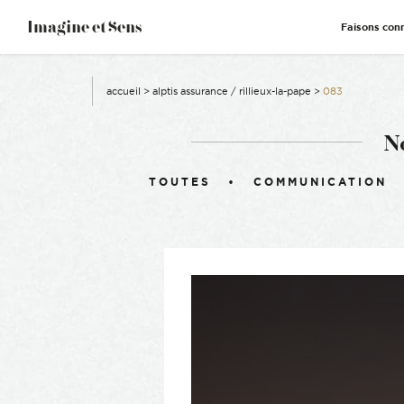
–
Imagine et Sens
Faisons con
Démentiel
Événementiel
Étonnants
Communicants
accueil
>
alptis assurance / rillieux-la-pape
>
083
N
Filtrer :
TOUTES
COMMUNICATION