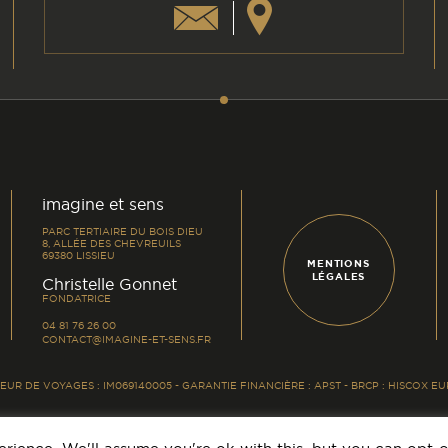
am
din
imagine et sens
PARC TERTIAIRE DU BOIS DIEU
8, ALLÉE DES CHEVREUILS
69380 LISSIEU
MENTIONS
LÉGALES
-
Christelle Gonnet
FONDATRICE
04 81 76 26 00
CONTACT@IMAGINE-ET-SENS.FR
UR DE VOYAGES : IM069140005 - GARANTIE FINANCIÈRE : APST - BRCP : HISCOX 