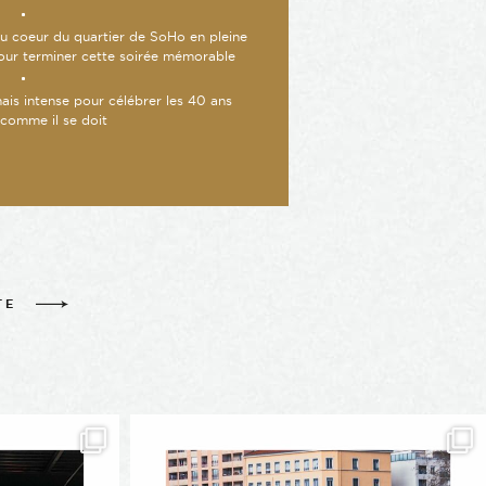
u coeur du quartier de SoHo en pleine
ur terminer cette soirée mémorable
is intense pour célébrer les 40 ans
comme il se doit
TE