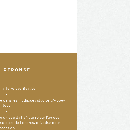
E RÉPONSE
 la Terre des Beatles
e dans les mythiques studios d’Abbey
Road
 un cocktail dînatoire sur l’un des
tiques de Londres, privatisé pour
’occasion