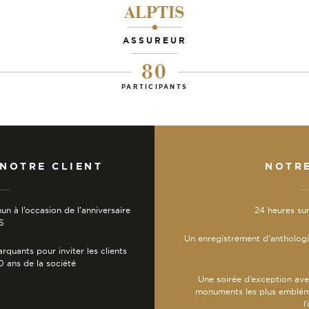
ALPTIS
-
ASSUREUR
80
PARTICIPANTS
 NOTRE CLIENT
NOTR
 à l’occasion de l’anniversaire
24 heures sur
S
Un enregistrement d’anthologi
rquants pour inviter les clients
0 ans de la société
Une soirée d’exception avec
monuments les plus embléma
l