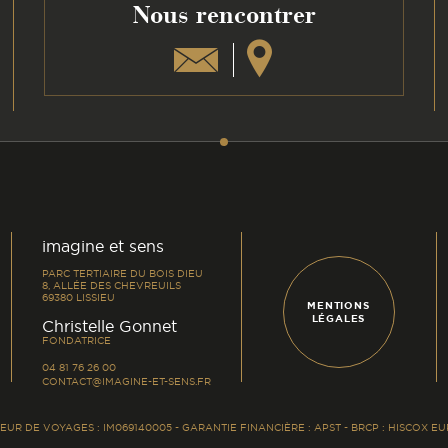
Nous rencontrer
am
din
imagine et sens
PARC TERTIAIRE DU BOIS DIEU
8, ALLÉE DES CHEVREUILS
69380 LISSIEU
MENTIONS
LÉGALES
-
Christelle Gonnet
FONDATRICE
04 81 76 26 00
CONTACT@IMAGINE-ET-SENS.FR
UR DE VOYAGES : IM069140005 - GARANTIE FINANCIÈRE : APST - BRCP : HISCOX 