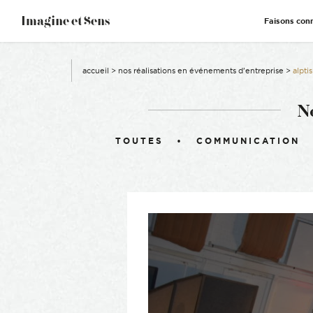
–
Imagine et Sens
Faisons con
Démentiel
Événementiel
Étonnants
Communicants
accueil
>
nos réalisations en événements d’entreprise
>
alpti
N
Filtrer :
TOUTES
COMMUNICATION