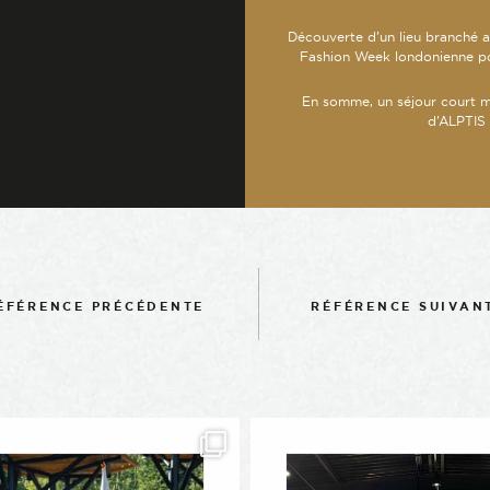
Découverte d’un lieu branché a
Fashion Week londonienne po
En somme, un séjour court ma
d’ALPTIS 
-
ÉFÉRENCE PRÉCÉDENTE
RÉFÉRENCE SUIVAN