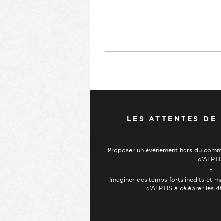
LES ATTENTES DE
Proposer un événement hors du commun
d’ALPTI
Imaginer des temps forts inédits et ma
d’ALPTIS à célébrer les 4