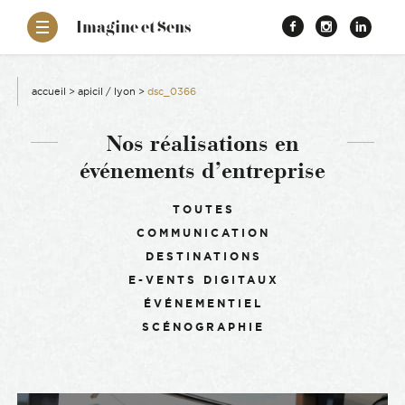
–
Imagine et Sens
Démentiel
Facebook
Instagr
Link
Événementiel
Étonnants
aissance
Communicants
accueil
>
apicil / lyon
>
dsc_0366
es
Nos réalisations en
événements d’entreprise
ons
Filtrer :
TOUTES
COMMUNICATION
es
DESTINATIONS
E-VENTS DIGITAUX
ement RSE
ÉVÉNEMENTIEL
SCÉNOGRAPHIE