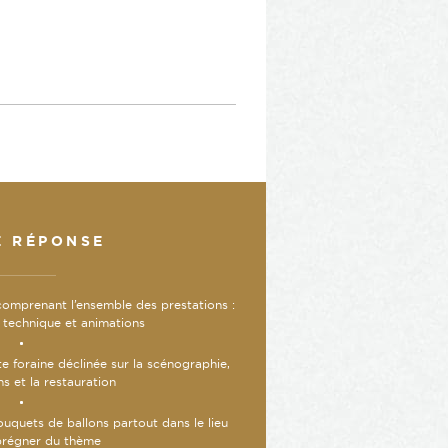
E RÉPONSE
comprenant l’ensemble des prestations :
n, technique et animations
e foraine déclinée sur la scénographie,
ns et la restauration
ouquets de ballons partout dans le lieu
prégner du thème