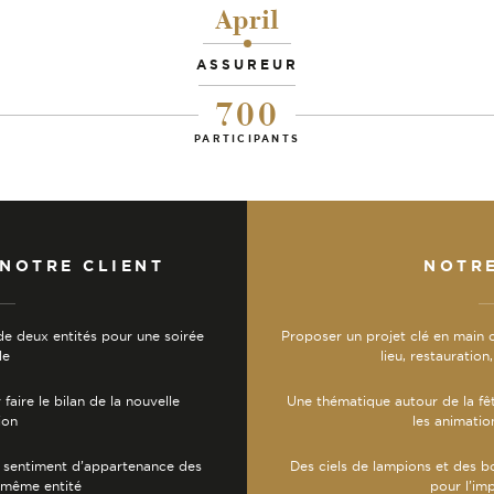
April
-
ASSUREUR
700
PARTICIPANTS
 NOTRE CLIENT
NOTR
de deux entités pour une soirée
Proposer un projet clé en main 
le
lieu, restauratio
faire le bilan de la nouvelle
Une thématique autour de la fêt
ion
les animatio
e sentiment d’appartenance des
Des ciels de lampions et des b
a même entité
pour l’im