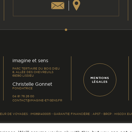
am
din
imagine et sens
PARC TERTIAIRE DU BOIS DIEU
8, ALLÉE DES CHEVREUILS
69380 LISSIEU
MENTIONS
LÉGALES
-
Christelle Gonnet
FONDATRICE
04 81 76 26 00
CONTACT@IMAGINE-ET-SENS.FR
UR DE VOYAGES : IM069140005 - GARANTIE FINANCIÈRE : APST - BRCP : HISCOX 