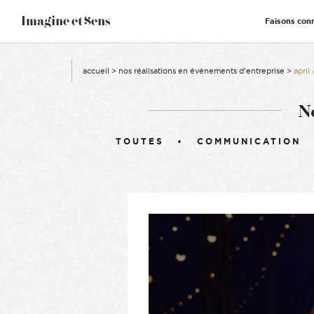
–
Imagine et Sens
Faisons con
Démentiel
Événementiel
Étonnants
Communicants
accueil
>
nos réalisations en événements d’entreprise
>
april
N
Filtrer :
TOUTES
COMMUNICATION