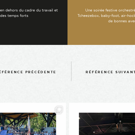
en dehors du cadre du travail et
Une soirée festive orchestr
des temps forts
Tcheezebox, baby-foot, air-hock
de bonnes aven
-
ÉFÉRENCE PRÉCÉDENTE
RÉFÉRENCE SUIVAN