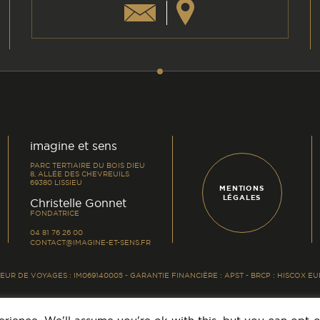
am
din
imagine et sens
PARC TERTIAIRE DU BOIS DIEU
8, ALLÉE DES CHEVREUILS
69380 LISSIEU
MENTIONS
LÉGALES
-
Christelle Gonnet
FONDATRICE
04 81 76 26 00
CONTACT@IMAGINE-ET-SENS.FR
UR DE VOYAGES : IM069140005 - GARANTIE FINANCIÈRE : APST - BRCP : HISCOX 