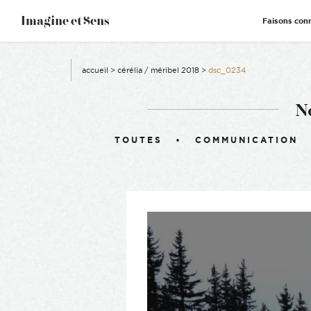
–
Imagine et Sens
Faisons con
Démentiel
Événementiel
Étonnants
Communicants
accueil
>
cérélia / méribel 2018
>
dsc_0234
N
Filtrer :
TOUTES
COMMUNICATION