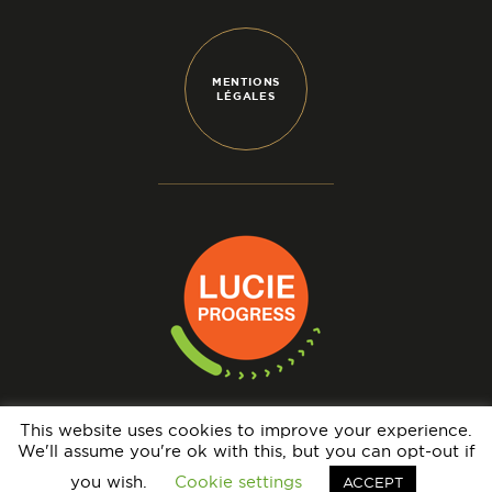
MENTIONS
LÉGALES
This website uses cookies to improve your experience.
We'll assume you're ok with this, but you can opt-out if
N° IMMATRICULATION OPÉRATEUR DE VOYAGES : IM069140005 - GARANTIE
FINANCIÈRE : APST - BRCP : HISCOX EUROPE UNDERWRITING LIMITED
you wish.
Cookie settings
ACCEPT