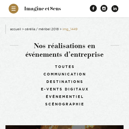
–
Imagine et Sens
Démentiel
Facebook
Instagr
Link
Événementiel
Étonnants
aissance
Communicants
accueil
>
cérélia / méribel 2018
>
img_1449
es
Nos réalisations en
événements d’entreprise
ons
Filtrer :
TOUTES
COMMUNICATION
es
DESTINATIONS
E-VENTS DIGITAUX
ement RSE
ÉVÉNEMENTIEL
SCÉNOGRAPHIE