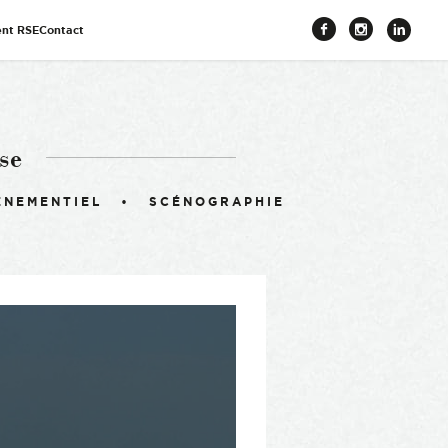
nt RSE
Contact
Facebook
Instagr
Link
se
ÉNEMENTIEL
SCÉNOGRAPHIE