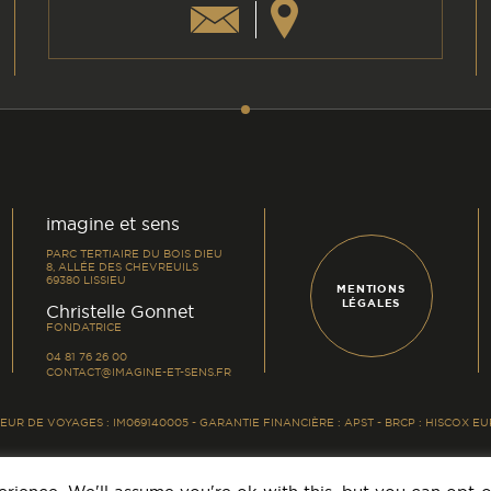
am
din
imagine et sens
PARC TERTIAIRE DU BOIS DIEU
8, ALLÉE DES CHEVREUILS
69380 LISSIEU
MENTIONS
LÉGALES
-
Christelle Gonnet
FONDATRICE
04 81 76 26 00
CONTACT@IMAGINE-ET-SENS.FR
UR DE VOYAGES : IM069140005 - GARANTIE FINANCIÈRE : APST - BRCP : HISCOX 