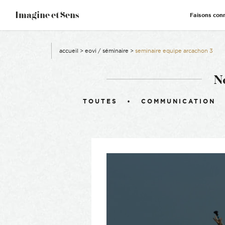
–
Imagine et Sens
Faisons con
Démentiel
Événementiel
Étonnants
Communicants
accueil
>
eovi / séminaire
>
seminaire equipe arcachon 3
N
Filtrer :
TOUTES
COMMUNICATION