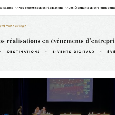
naissance
Nos expertises
Nos réalisations
Les Étonnantes
Notre engageme
tal multiplex régie
os réalisations en événements d’entrepri
DESTINATIONS
E-VENTS DIGITAUX
ÉV