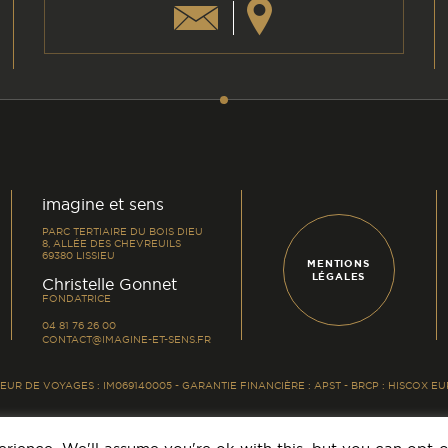
am
din
imagine et sens
PARC TERTIAIRE DU BOIS DIEU
8, ALLÉE DES CHEVREUILS
69380 LISSIEU
MENTIONS
LÉGALES
-
Christelle Gonnet
FONDATRICE
04 81 76 26 00
CONTACT@IMAGINE-ET-SENS.FR
UR DE VOYAGES : IM069140005 - GARANTIE FINANCIÈRE : APST - BRCP : HISCOX 