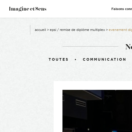
–
Imagine et Sens
Faisons con
Démentiel
Événementiel
Étonnants
Communicants
accueil
>
epsi / remise de diplôme multiplex
>
evenement digi
N
Filtrer :
TOUTES
COMMUNICATION