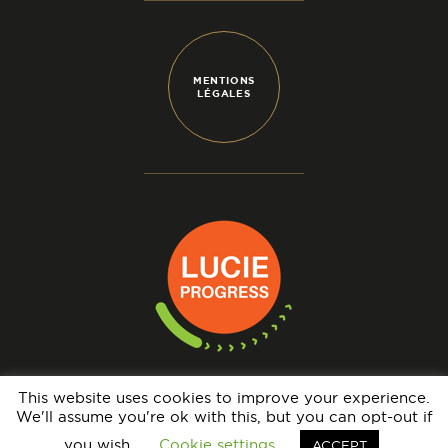
MENTIONS
LÉGALES
This website uses cookies to improve your experience.
We'll assume you're ok with this, but you can opt-out if
N° IMMATRICULATION OPÉRATEUR DE VOYAGES : IM069140005 - GARANTIE
FINANCIÈRE : APST - BRCP : HISCOX EUROPE UNDERWRITING LIMITED
you wish.
Cookie settings
ACCEPT