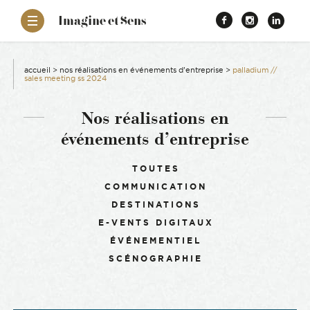
–
Imagine et Sens
Démentiel
Facebook
Instagr
Link
Événementiel
Étonnants
aissance
Communicants
accueil
>
nos réalisations en événements d’entreprise
>
palladium //
sales meeting ss 2024
es
Nos réalisations en
événements d’entreprise
ons
Filtrer :
TOUTES
es
COMMUNICATION
DESTINATIONS
ement RSE
E-VENTS DIGITAUX
ÉVÉNEMENTIEL
SCÉNOGRAPHIE