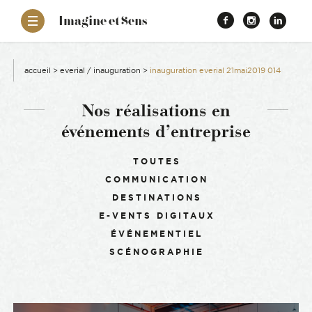
–
Imagine et Sens
Démentiel
Facebook
Instagr
Link
Événementiel
Étonnants
aissance
Communicants
accueil
>
everial / inauguration
>
inauguration everial 21mai2019 014
es
Nos réalisations en
événements d’entreprise
ons
Filtrer :
TOUTES
COMMUNICATION
es
DESTINATIONS
E-VENTS DIGITAUX
ement RSE
ÉVÉNEMENTIEL
SCÉNOGRAPHIE