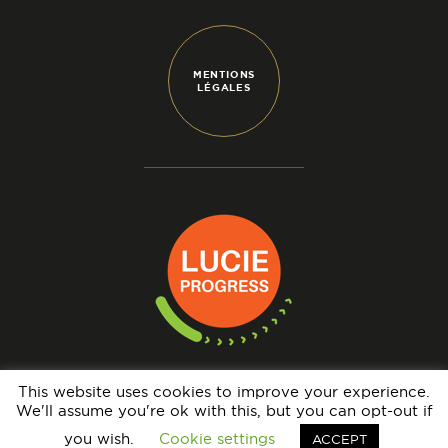
MENTIONS
LÉGALES
This website uses cookies to improve your experience.
We'll assume you're ok with this, but you can opt-out if
N° IMMATRICULATION OPÉRATEUR DE VOYAGES : IM069140005 - GARANTIE
FINANCIÈRE : APST - BRCP : HISCOX EUROPE UNDERWRITING LIMITED
you wish.
Cookie settings
ACCEPT