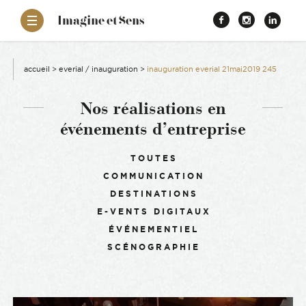
–
Imagine et Sens
Démentiel
Facebook
Instagr
Link
Événementiel
Étonnants
aissance
Communicants
accueil
>
everial / inauguration
>
inauguration everial 21mai2019 245
es
Nos réalisations en
événements d’entreprise
ons
Filtrer :
TOUTES
COMMUNICATION
es
DESTINATIONS
E-VENTS DIGITAUX
ement RSE
ÉVÉNEMENTIEL
SCÉNOGRAPHIE