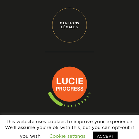
MENTIONS
LÉGALES
This website uses cookies to improve your experience.
We'll assume you're ok with this, but you can opt-out if
N° IMMATRICULATION OPÉRATEUR DE VOYAGES : IM069140005 - GARANTIE
FINANCIÈRE : APST - BRCP : HISCOX EUROPE UNDERWRITING LIMITED
you wish.
Cookie settings
ACCEPT