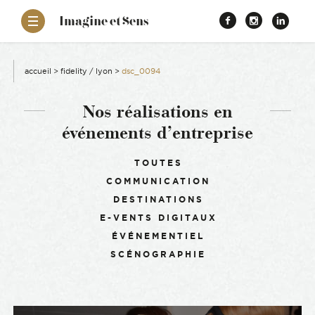
–
Imagine et Sens
Démentiel
Facebook
Instagr
Link
Événementiel
Étonnants
aissance
Communicants
accueil
>
fidelity / lyon
>
dsc_0094
es
Nos réalisations en
événements d’entreprise
ons
Filtrer :
TOUTES
COMMUNICATION
es
DESTINATIONS
E-VENTS DIGITAUX
ement RSE
ÉVÉNEMENTIEL
SCÉNOGRAPHIE