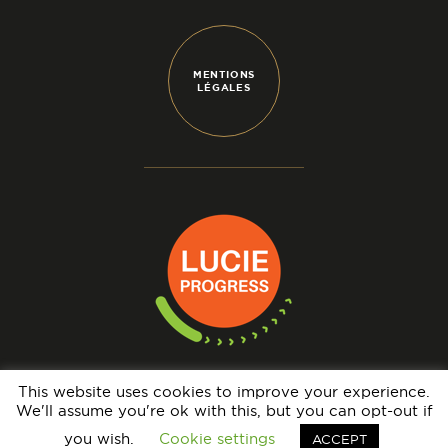
MENTIONS
LÉGALES
This website uses cookies to improve your experience.
We'll assume you're ok with this, but you can opt-out if
N° IMMATRICULATION OPÉRATEUR DE VOYAGES : IM069140005 - GARANTIE
FINANCIÈRE : APST - BRCP : HISCOX EUROPE UNDERWRITING LIMITED
you wish.
Cookie settings
ACCEPT