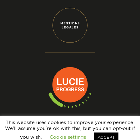
MENTIONS
LÉGALES
This website uses cookies to improve your experience.
We'll assume you're ok with this, but you can opt-out if
N° IMMATRICULATION OPÉRATEUR DE VOYAGES : IM069140005 - GARANTIE
FINANCIÈRE : APST - BRCP : HISCOX EUROPE UNDERWRITING LIMITED
you wish.
Cookie settings
ACCEPT