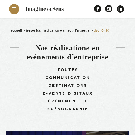
–
Imagine et Sens
Démentiel
Facebook
Instagr
Link
Événementiel
Étonnants
aissance
Communicants
accueil
>
fresenius medical care smad / l’arbresle
>
dsc_0410
es
Nos réalisations en
événements d’entreprise
ons
Filtrer :
TOUTES
COMMUNICATION
es
DESTINATIONS
E-VENTS DIGITAUX
ement RSE
ÉVÉNEMENTIEL
SCÉNOGRAPHIE