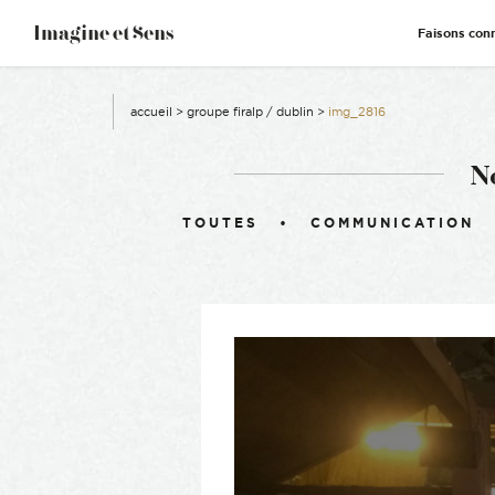
–
Imagine et Sens
Faisons con
Démentiel
Événementiel
Étonnants
Communicants
accueil
>
groupe firalp / dublin
>
img_2816
N
Filtrer :
TOUTES
COMMUNICATION