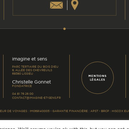
am
din
imagine et sens
PARC TERTIAIRE DU BOIS DIEU
8, ALLÉE DES CHEVREUILS
69380 LISSIEU
MENTIONS
LÉGALES
-
Christelle Gonnet
FONDATRICE
04 81 76 26 00
CONTACT@IMAGINE-ET-SENS.FR
UR DE VOYAGES : IM069140005 - GARANTIE FINANCIÈRE : APST - BRCP : HISCOX 