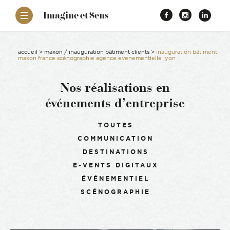
–
Imagine et Sens
Démentiel
Facebook
Instagr
Link
Événementiel
Étonnants
aissance
Communicants
accueil
>
maxon / inauguration bâtiment clients
>
inauguration bâtiment
maxon france scénographie agence evenementielle lyon
es
Nos réalisations en
événements d’entreprise
ons
Filtrer :
TOUTES
es
COMMUNICATION
DESTINATIONS
ement RSE
E-VENTS DIGITAUX
ÉVÉNEMENTIEL
SCÉNOGRAPHIE