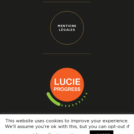
MENTIONS
LÉGALES
This website uses cookies to improve your experience.
We'll assume you're ok with this, but you can opt-out if
N° IMMATRICULATION OPÉRATEUR DE VOYAGES : IM069140005 - GARANTIE
FINANCIÈRE : APST - BRCP : HISCOX EUROPE UNDERWRITING LIMITED