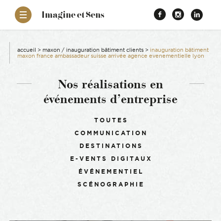
–
Imagine et Sens
Démentiel
Facebook
Instagr
Link
Événementiel
Étonnants
aissance
Communicants
accueil
>
maxon / inauguration bâtiment clients
>
inauguration bâtiment
maxon france ambassadeur suisse arrivée agence evenementielle lyon
es
Nos réalisations en
événements d’entreprise
ons
Filtrer :
TOUTES
es
COMMUNICATION
DESTINATIONS
ement RSE
E-VENTS DIGITAUX
ÉVÉNEMENTIEL
SCÉNOGRAPHIE