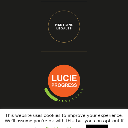
MENTIONS
LÉGALES
This website uses cookies to improve your experience.
We'll assume you're ok with this, but you can opt-out if
N° IMMATRICULATION OPÉRATEUR DE VOYAGES : IM069140005 - GARANTIE
FINANCIÈRE : APST - BRCP : HISCOX EUROPE UNDERWRITING LIMITED