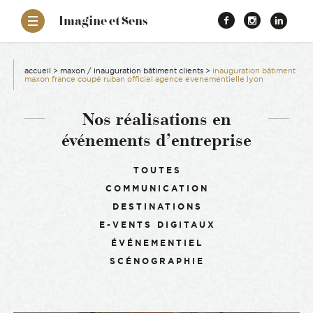
–
Imagine et Sens
Démentiel
Facebook
Instagr
Link
Événementiel
Étonnants
aissance
Communicants
accueil
>
maxon / inauguration bâtiment clients
>
inauguration bâtiment
maxon france coupé ruban officiel agence evenementielle lyon
es
Nos réalisations en
événements d’entreprise
ons
Filtrer :
TOUTES
es
COMMUNICATION
DESTINATIONS
ement RSE
E-VENTS DIGITAUX
ÉVÉNEMENTIEL
SCÉNOGRAPHIE