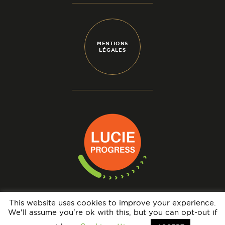
MENTIONS
LÉGALES
This website uses cookies to improve your experience.
We'll assume you're ok with this, but you can opt-out if
N° IMMATRICULATION OPÉRATEUR DE VOYAGES : IM069140005 - GARANTIE
FINANCIÈRE : APST - BRCP : HISCOX EUROPE UNDERWRITING LIMITED