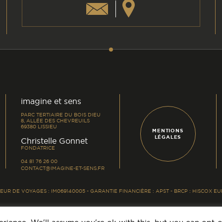
am
din
imagine et sens
PARC TERTIAIRE DU BOIS DIEU
8, ALLÉE DES CHEVREUILS
69380 LISSIEU
MENTIONS
LÉGALES
-
Christelle Gonnet
FONDATRICE
04 81 76 26 00
CONTACT@IMAGINE-ET-SENS.FR
UR DE VOYAGES : IM069140005 - GARANTIE FINANCIÈRE : APST - BRCP : HISCOX 