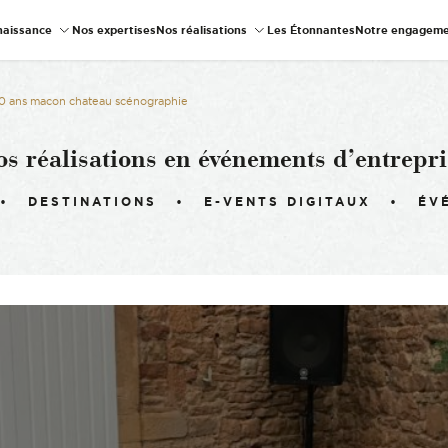
naissance
Nos expertises
Nos réalisations
Les Étonnantes
Notre engageme
 90 ans macon chateau scénographie
os réalisations en événements d’entrepri
DESTINATIONS
E-VENTS DIGITAUX
ÉV