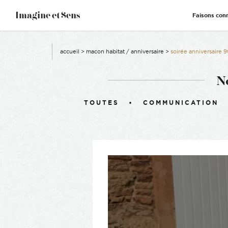
–
Imagine et Sens
Faisons con
Démentiel
Événementiel
Étonnants
Communicants
accueil
>
macon habitat / anniversaire
>
soirée anniversaire
N
Filtrer :
TOUTES
COMMUNICATION