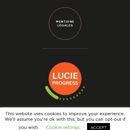
MENTIONS
LÉGALES
This website uses cookies to improve your experience.
We'll assume you're ok with this, but you can opt-out if
N° IMMATRICULATION OPÉRATEUR DE VOYAGES : IM069140005 - GARANTIE
FINANCIÈRE : APST - BRCP : HISCOX EUROPE UNDERWRITING LIMITED
you wish.
Cookie settings
ACCEPT