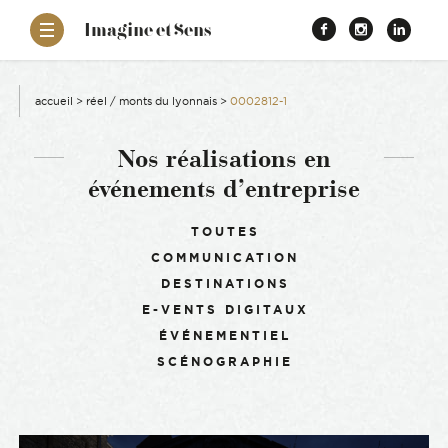
–
Imagine et Sens
Démentiel
Facebook
Instagr
Link
Événementiel
Étonnants
aissance
Communicants
accueil
>
réel / monts du lyonnais
>
0002812-1
es
Nos réalisations en
événements d’entreprise
ons
Filtrer :
TOUTES
COMMUNICATION
es
DESTINATIONS
E-VENTS DIGITAUX
ement RSE
ÉVÉNEMENTIEL
SCÉNOGRAPHIE