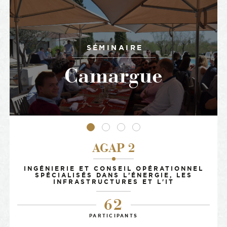
SÉMINAIRE
Camargue
•
•
•
•
AGAP 2
-
INGÉNIERIE ET CONSEIL OPÉRATIONNEL
SPÉCIALISÉS DANS L’ÉNERGIE, LES
INFRASTRUCTURES ET L'IT
62
PARTICIPANTS