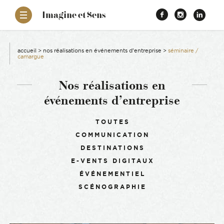
–
Imagine et Sens
Démentiel
Facebook
Instagr
Link
Événementiel
Étonnants
aissance
Communicants
accueil
>
nos réalisations en événements d’entreprise
>
séminaire /
camargue
es
Nos réalisations en
événements d’entreprise
ons
Filtrer :
TOUTES
es
COMMUNICATION
DESTINATIONS
ement RSE
E-VENTS DIGITAUX
ÉVÉNEMENTIEL
SCÉNOGRAPHIE