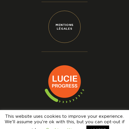
MENTIONS
LÉGALES
This website uses cookies to improve your experience.
We'll assume you're ok with this, but you can opt-out if
N° IMMATRICULATION OPÉRATEUR DE VOYAGES : IM069140005 - GARANTIE
FINANCIÈRE : APST - BRCP : HISCOX EUROPE UNDERWRITING LIMITED