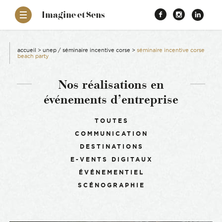
–
Imagine et Sens
Démentiel
Facebook
Instagr
Link
Événementiel
Étonnants
aissance
Communicants
accueil
>
unep / séminaire incentive corse
>
séminaire incentive corse
beach party
es
Nos réalisations en
événements d’entreprise
ons
Filtrer :
TOUTES
es
COMMUNICATION
DESTINATIONS
ement RSE
E-VENTS DIGITAUX
ÉVÉNEMENTIEL
SCÉNOGRAPHIE