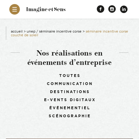
–
Imagine et Sens
Démentiel
Facebook
Instagr
Link
Événementiel
Étonnants
aissance
Communicants
accueil
>
unep / séminaire incentive corse
>
séminaire incentive corse
couché de soleil
es
Nos réalisations en
événements d’entreprise
ons
Filtrer :
TOUTES
es
COMMUNICATION
DESTINATIONS
ement RSE
E-VENTS DIGITAUX
ÉVÉNEMENTIEL
SCÉNOGRAPHIE