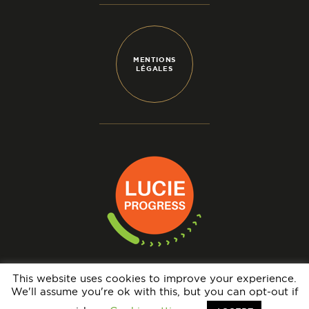
MENTIONS
LÉGALES
This website uses cookies to improve your experience.
We'll assume you're ok with this, but you can opt-out if
N° IMMATRICULATION OPÉRATEUR DE VOYAGES : IM069140005 - GARANTIE
FINANCIÈRE : APST - BRCP : HISCOX EUROPE UNDERWRITING LIMITED