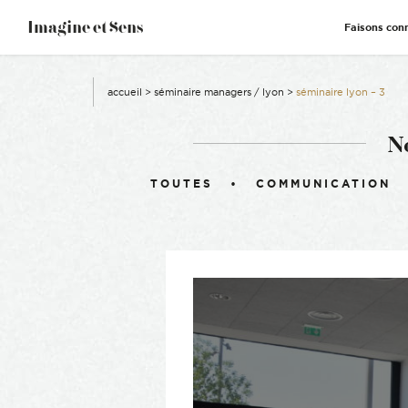
–
Imagine et Sens
Faisons con
Démentiel
Événementiel
Étonnants
Communicants
accueil
>
séminaire managers / lyon
>
séminaire lyon – 3
N
Filtrer :
TOUTES
COMMUNICATION