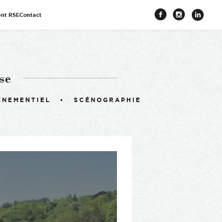
nt RSE
Contact
Facebook
Instagr
Link
se
ÉNEMENTIEL
SCÉNOGRAPHIE