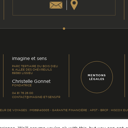
am
din
imagine et sens
PARC TERTIAIRE DU BOIS DIEU
8, ALLÉE DES CHEVREUILS
69380 LISSIEU
MENTIONS
LÉGALES
-
Christelle Gonnet
FONDATRICE
04 81 76 26 00
CONTACT@IMAGINE-ET-SENS.FR
UR DE VOYAGES : IM069140005 - GARANTIE FINANCIÈRE : APST - BRCP : HISCOX 