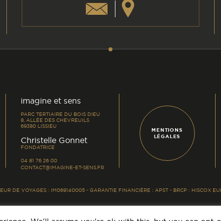
am
din
imagine et sens
PARC TERTIAIRE DU BOIS DIEU
8, ALLÉE DES CHEVREUILS
69380 LISSIEU
MENTIONS
LÉGALES
-
Christelle Gonnet
FONDATRICE
04 81 76 26 00
CONTACT@IMAGINE-ET-SENS.FR
UR DE VOYAGES : IM069140005 - GARANTIE FINANCIÈRE : APST - BRCP : HISCOX 