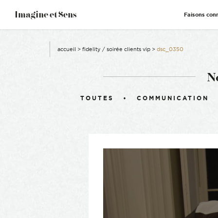
–
Imagine et Sens
Faisons con
Démentiel
Événementiel
Étonnants
Communicants
accueil
>
fidelity / soirée clients vip
>
dsc_0350
N
Filtrer :
TOUTES
COMMUNICATION