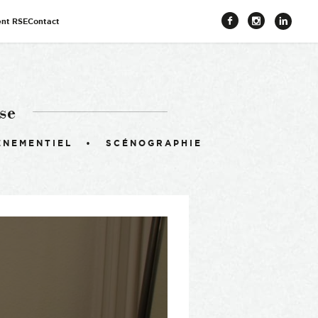
nt RSE
Contact
Facebook
Instagr
Link
se
ÉNEMENTIEL
SCÉNOGRAPHIE