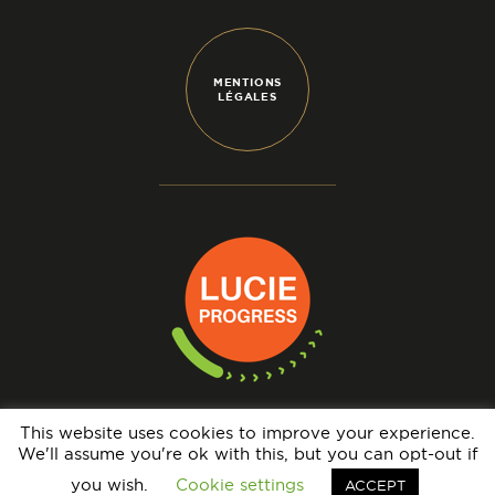
MENTIONS
LÉGALES
This website uses cookies to improve your experience.
We'll assume you're ok with this, but you can opt-out if
N° IMMATRICULATION OPÉRATEUR DE VOYAGES : IM069140005 - GARANTIE
FINANCIÈRE : APST - BRCP : HISCOX EUROPE UNDERWRITING LIMITED
you wish.
Cookie settings
ACCEPT