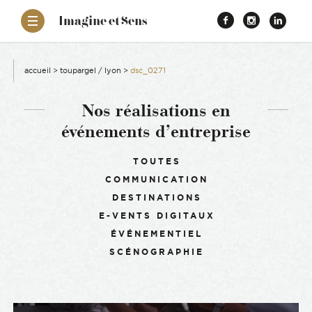
–
Imagine et Sens
Démentiel
Facebook
Instagr
Link
Événementiel
Étonnants
aissance
Communicants
accueil
>
toupargel / lyon
>
dsc_0271
es
Nos réalisations en
événements d’entreprise
ons
Filtrer :
TOUTES
COMMUNICATION
es
DESTINATIONS
E-VENTS DIGITAUX
ement RSE
ÉVÉNEMENTIEL
SCÉNOGRAPHIE