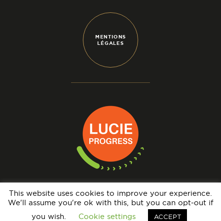
MENTIONS
LÉGALES
This website uses cookies to improve your experience.
We'll assume you're ok with this, but you can opt-out if
N° IMMATRICULATION OPÉRATEUR DE VOYAGES : IM069140005 - GARANTIE
FINANCIÈRE : APST - BRCP : HISCOX EUROPE UNDERWRITING LIMITED
you wish.
Cookie settings
ACCEPT