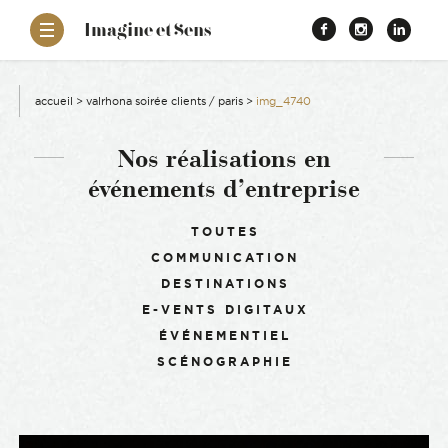
–
Imagine et Sens
Démentiel
Facebook
Instagr
Link
Événementiel
Étonnants
aissance
Communicants
accueil
>
valrhona soirée clients / paris
>
img_4740
es
Nos réalisations en
événements d’entreprise
ons
Filtrer :
TOUTES
COMMUNICATION
es
DESTINATIONS
E-VENTS DIGITAUX
ement RSE
ÉVÉNEMENTIEL
SCÉNOGRAPHIE