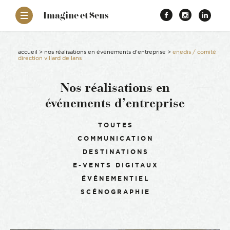
–
Imagine et Sens
Démentiel
Facebook
Instagr
Link
Événementiel
Étonnants
aissance
Communicants
accueil
>
nos réalisations en événements d’entreprise
>
enedis / comité
direction villard de lans
es
Nos réalisations en
événements d’entreprise
ons
Filtrer :
TOUTES
es
COMMUNICATION
DESTINATIONS
ement RSE
E-VENTS DIGITAUX
ÉVÉNEMENTIEL
SCÉNOGRAPHIE