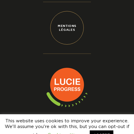
MENTIONS
LÉGALES
This website uses cookies to improve your experience.
We'll assume you're ok with this, but you can opt-out if
N° IMMATRICULATION OPÉRATEUR DE VOYAGES : IM069140005 - GARANTIE
FINANCIÈRE : APST - BRCP : HISCOX EUROPE UNDERWRITING LIMITED