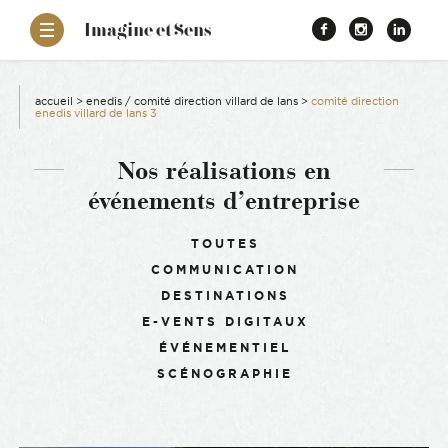
–
Imagine et Sens
Démentiel
Facebook
Instagr
Link
Événementiel
Étonnants
aissance
Communicants
accueil
>
enedis / comité direction villard de lans
>
comité direction
enedis villard de lans 3
es
Nos réalisations en
événements d’entreprise
ons
Filtrer :
TOUTES
es
COMMUNICATION
DESTINATIONS
ement RSE
E-VENTS DIGITAUX
ÉVÉNEMENTIEL
SCÉNOGRAPHIE