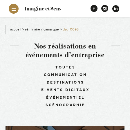
–
Imagine et Sens
Démentiel
Facebook
Instagr
Link
Événementiel
Étonnants
aissance
Communicants
accueil
>
séminaire / camargue
>
dsc_0098
es
Nos réalisations en
événements d’entreprise
ons
Filtrer :
TOUTES
COMMUNICATION
es
DESTINATIONS
E-VENTS DIGITAUX
ement RSE
ÉVÉNEMENTIEL
SCÉNOGRAPHIE