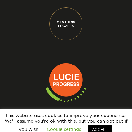
MENTIONS
LÉGALES
This website uses cookies to improve your experience.
We'll assume you're ok with this, but you can opt-out if
N° IMMATRICULATION OPÉRATEUR DE VOYAGES : IM069140005 - GARANTIE
FINANCIÈRE : APST - BRCP : HISCOX EUROPE UNDERWRITING LIMITED
you wish.
Cookie settings
ACCEPT